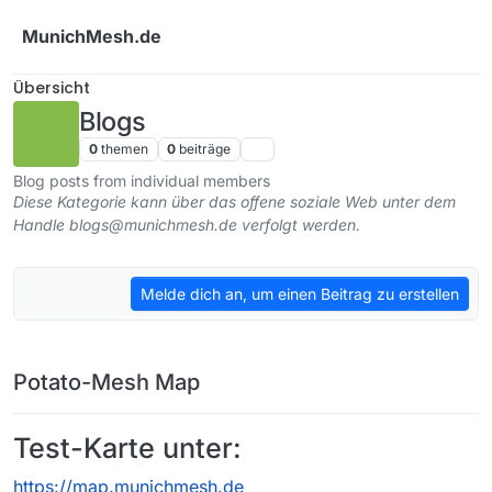
Weiter zum Inhalt
MunichMesh.de
Übersicht
Blogs
0
themen
0
beiträge
Blog posts from individual members
Diese Kategorie kann über das offene soziale Web unter dem
Handle blogs@munichmesh.de verfolgt werden.
Melde dich an, um einen Beitrag zu erstellen
Potato-Mesh Map
Test-Karte unter:
https://map.munichmesh.de