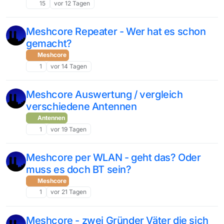
15
vor 12 Tagen
Meshcore Repeater - Wer hat es schon
gemacht?
Meshcore
1
vor 14 Tagen
Meshcore Auswertung / vergleich
verschiedene Antennen
Antennen
1
vor 19 Tagen
Meshcore per WLAN - geht das? Oder
muss es doch BT sein?
Meshcore
1
vor 21 Tagen
Meshcore - zwei Gründer Väter die sich