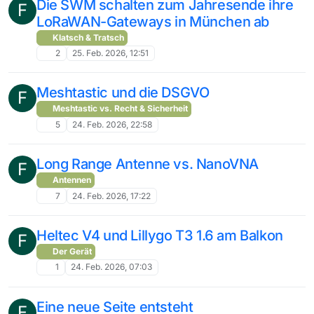
Die SWM schalten zum Jahresende ihre
F
LoRaWAN-Gateways in München ab
Klatsch & Tratsch
2
25. Feb. 2026, 12:51
Meshtastic und die DSGVO
F
Meshtastic vs. Recht & Sicherheit
5
24. Feb. 2026, 22:58
Long Range Antenne vs. NanoVNA
F
Antennen
7
24. Feb. 2026, 17:22
Heltec V4 und Lillygo T3 1.6 am Balkon
F
Der Gerät
1
24. Feb. 2026, 07:03
Eine neue Seite entsteht
F