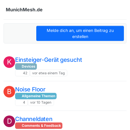
Weiter zum Inhalt
MunichMesh.de
Melde dich an, um einen Beitrag zu
erstellen
Einsteiger-Gerät gesucht
K
Devices
42
vor etwa einem Tag
Noise Floor
B
Allgemeine Themen
4
vor 10 Tagen
Channeldaten
D
Comments & Feedback