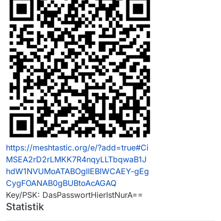
https://meshtastic.org/e/?add=true#Ci
MSEA2rD2rLMKK7R4nqyLLTbqwaB1J
hdW1NVUMoATABOgIIEBIWCAEY-gEg
CygFOANAB0gBUBtoAcAGAQ
Key/PSK: DasPasswortHierIstNurA==
Statistik