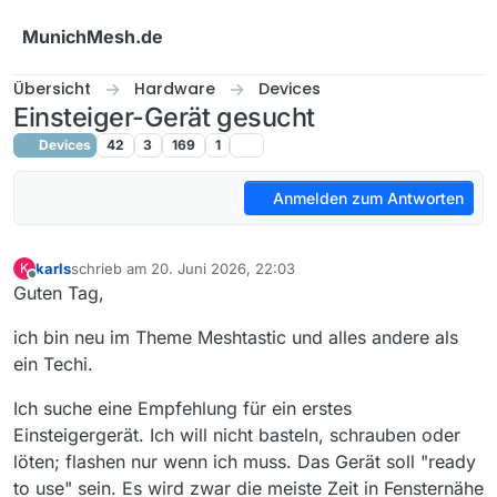
Weiter zum Inhalt
MunichMesh.de
Übersicht
Hardware
Devices
Einsteiger-Gerät gesucht
Devices
42
3
169
1
Anmelden zum Antworten
karls
schrieb am
20. Juni 2026, 22:03
K
zuletzt editiert von
Offline
Guten Tag,
ich bin neu im Theme Meshtastic und alles andere als
ein Techi.
Ich suche eine Empfehlung für ein erstes
Einsteigergerät. Ich will nicht basteln, schrauben oder
löten; flashen nur wenn ich muss. Das Gerät soll "ready
to use" sein. Es wird zwar die meiste Zeit in Fensternähe