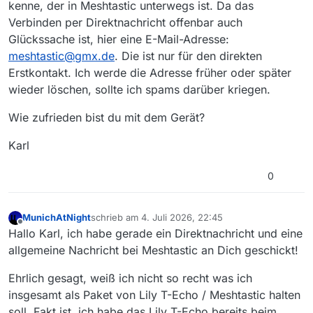
kenne, der in Meshtastic unterwegs ist. Da das
Verbinden per Direktnachricht offenbar auch
Glückssache ist, hier eine E-Mail-Adresse:
meshtastic@gmx.de
. Die ist nur für den direkten
Erstkontakt. Ich werde die Adresse früher oder später
wieder löschen, sollte ich spams darüber kriegen.
Wie zufrieden bist du mit dem Gerät?
Karl
0
MunichAtNight
schrieb am
4. Juli 2026, 22:45
zuletzt editiert von
Offline
Hallo Karl, ich habe gerade ein Direktnachricht und eine
allgemeine Nachricht bei Meshtastic an Dich geschickt!
Ehrlich gesagt, weiß ich nicht so recht was ich
insgesamt als Paket von Lily T-Echo / Meshtastic halten
soll. Fakt ist, ich habe das Lily T-Echo bereits beim