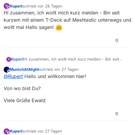
Rupert
schrieb
vor 28 Tagen
R
zuletzt editiert von
Offline
Hi zusammen, ich wollt mich kurz melden - Bin seit
kurzem mit einem T-Deck auf Meshtastic unterwegs und
wollt mal Hallo sagen!
0
Rupert
Hi zusammen, ich wollt mich kurz melden - Bin seit
R
kurzem mit einem T-Deck auf Meshtastic unterwegs
MunichAtNight
schrieb
vor 27 Tagen
und wollt mal Hallo sagen!
zuletzt editiert von
Offline
@
Rupert
Hallo und willkommen hier!
Von wo bist Du?
Viele Grüße Ewald
0
Rupert
schrieb
vor 27 Tagen
R
zuletzt editiert von