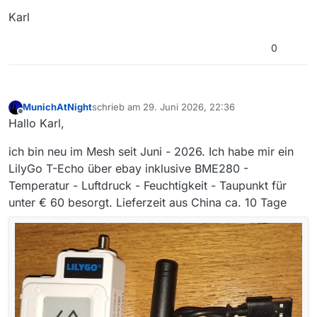
Karl
0
MunichAtNight
schrieb am
29. Juni 2026, 22:36
zuletzt editiert von MunichAtNight
Offline
Hallo Karl,
ich bin neu im Mesh seit Juni - 2026. Ich habe mir ein
LilyGo T-Echo über ebay inklusive BME280 -
Temperatur - Luftdruck - Feuchtigkeit - Taupunkt für
unter € 60 besorgt. Lieferzeit aus China ca. 10 Tage