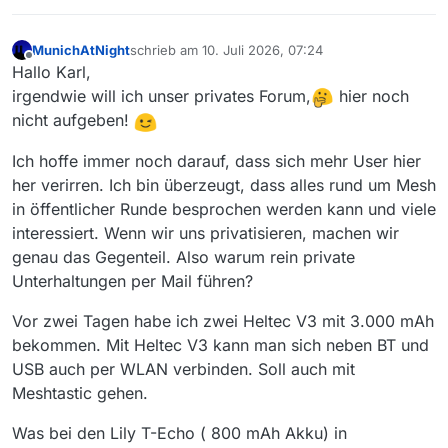
MunichAtNight
schrieb am
10. Juli 2026, 07:24
zuletzt editiert von
Offline
Hallo Karl,
irgendwie will ich unser privates Forum,
hier noch
nicht aufgeben!
Ich hoffe immer noch darauf, dass sich mehr User hier
her verirren. Ich bin überzeugt, dass alles rund um Mesh
in öffentlicher Runde besprochen werden kann und viele
interessiert. Wenn wir uns privatisieren, machen wir
genau das Gegenteil. Also warum rein private
Unterhaltungen per Mail führen?
Vor zwei Tagen habe ich zwei Heltec V3 mit 3.000 mAh
bekommen. Mit Heltec V3 kann man sich neben BT und
USB auch per WLAN verbinden. Soll auch mit
Meshtastic gehen.
Was bei den Lily T-Echo ( 800 mAh Akku) in