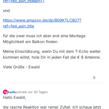
ref=fed_asin_title&th=1
und
https://www.amazon.de/dp/B09KTLCB27?
ref=fed_asin_title
für die zwei muss ich aber erst eine Montage
Möglichkeit am Balkon finden.
Meine Einschätzung, wenn Du mit dem T-Echo weiter
kommen willst, hole Dir in jeden Fall die € 8 Antenne.
Viele Grüße - Ewald
0
karls
schrieb
vor 30 Tagen
K
zuletzt editiert von
Offline
Hallo Ewald,
die rasche Reaktion war reiner Zufall. Ich schaue jetzt