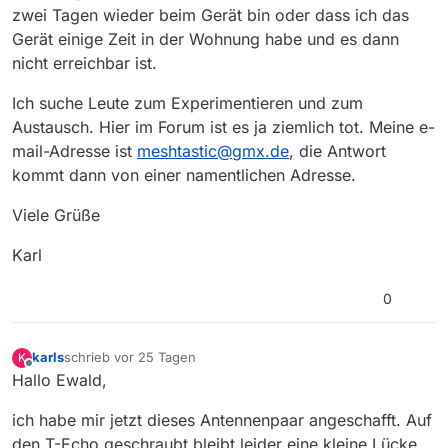
zwei Tagen wieder beim Gerät bin oder dass ich das
Gerät einige Zeit in der Wohnung habe und es dann
nicht erreichbar ist.
Ich suche Leute zum Experimentieren und zum
Austausch. Hier im Forum ist es ja ziemlich tot. Meine e-
mail-Adresse ist
meshtastic@gmx.de
, die Antwort
kommt dann von einer namentlichen Adresse.
Viele Grüße
Karl
0
karls
schrieb
vor 25 Tagen
K
zuletzt editiert von
Offline
Hallo Ewald,
ich habe mir jetzt dieses Antennenpaar angeschafft. Auf
den T-Echo geschraubt bleibt leider eine kleine Lücke,