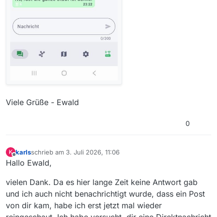
Viele Grüße - Ewald
0
karls
schrieb am
3. Juli 2026, 11:06
K
zuletzt editiert von
Offline
Hallo Ewald,
vielen Dank. Da es hier lange Zeit keine Antwort gab
und ich auch nicht benachrichtigt wurde, dass ein Post
von dir kam, habe ich erst jetzt mal wieder