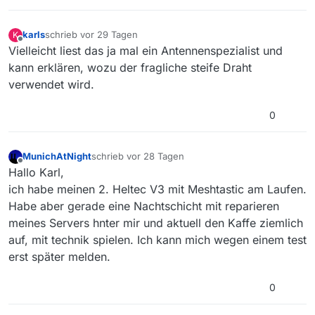
karls
schrieb
vor 29 Tagen
K
zuletzt editiert von
Offline
Vielleicht liest das ja mal ein Antennenspezialist und
kann erklären, wozu der fragliche steife Draht
verwendet wird.
0
MunichAtNight
schrieb
vor 28 Tagen
zuletzt editiert von
Offline
Hallo Karl,
ich habe meinen 2. Heltec V3 mit Meshtastic am Laufen.
Habe aber gerade eine Nachtschicht mit reparieren
meines Servers hnter mir und aktuell den Kaffe ziemlich
auf, mit technik spielen. Ich kann mich wegen einem test
erst später melden.
0