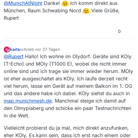
Offline
@
MunichAtNight
Danke!
Ich komm direkt aus
München, Raum Schwabing Nord
Viele Grüße,
Rupert
0
karls
schrieb
vor 27 Tagen
K
zuletzt editiert von
Offline
@
Rupert
Hallo! Ich wohne im Olydorf. Geräte sind KOly
(T-Echo) und MOly (T1000 E), wobei die nicht immer
online sind und ich trage sie immer wieder herum. MOly
ist eher ausgeschaltet als KOly. Ich laufe derzeit recht
viel herum, lasse ein Gerät auf meinem Balkon im 1. OG
und das andere habe ich dabei. KOly siehst du auch in
map.munichmesh.de
. Manchmal steige ich damit auf
den Olmypiaberg und schicke ein paar Testnachrichten
in die Welt.
Vielleicht probierst du ja mal, mich direkt anzufunken,
eher KOly. Es kann sein, dass ich erst nach einem oder