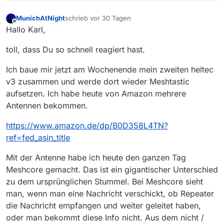
MunichAtNight
schrieb
vor 30 Tagen
zuletzt editiert von MunichAtNight
7. Okt. 2026, 20
Offline
Hallo Karl,
toll, dass Du so schnell reagiert hast.
Ich baue mir jetzt am Wochenende mein zweiten heltec
v3 zusammen und werde dort wieder Meshtastic
aufsetzen. Ich habe heute von Amazon mehrere
Antennen bekommen.
https://www.amazon.de/dp/B0D358L4TN?
ref=fed_asin_title
Mit der Antenne habe ich heute den ganzen Tag
Meshcore gemacht. Das ist ein gigantischer Unterschied
zu dem ursprünglichen Stummel. Bei Meshcore sieht
man, wenn man eine Nachricht verschickt, ob Repeater
die Nachricht empfangen und weiter geleitet haben,
oder man bekommt diese Info nicht. Aus dem nicht /