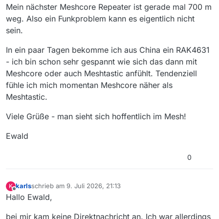
Mein nächster Meshcore Repeater ist gerade mal 700 m
weg. Also ein Funkproblem kann es eigentlich nicht
sein.
In ein paar Tagen bekomme ich aus China ein RAK4631
- ich bin schon sehr gespannt wie sich das dann mit
Meshcore oder auch Meshtastic anfühlt. Tendenziell
fühle ich mich momentan Meshcore näher als
Meshtastic.
Viele Grüße - man sieht sich hoffentlich im Mesh!
Ewald
0
karls
schrieb am
9. Juli 2026, 21:13
K
zuletzt editiert von
Offline
Hallo Ewald,
bei mir kam keine Direktnachricht an. Ich war allerdings