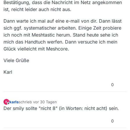
Bestätigung, dass die Nachricht im Netz angekommen
ist, reicht leider auch nicht aus.
Dann warte ich mal auf eine e-mail von dir. Dann lässt
sich ggf. systematischer arbeiten. Einige Zeit probiere
ich noch mit Meshtastic herum. Stand heute sehe ich
mich das Handtuch werfen. Dann versuche ich mein
Glück vielleicht mit Meshcore.
Viele Grüße
Karl
0
karls
schrieb
vor 30 Tagen
K
zuletzt editiert von
Offline
Der smily sollte "nicht 8" (in Worten: nicht acht) sein.
0