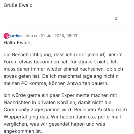
Grüße Ewald
0
karls
schrieb am
10. Juli 2026, 08:03
K
zuletzt editiert von
Offline
Hallo Ewald,
die Benachrichtigung, dass ich (oder jemand) hier im
Forum etwas bekommen hat, funktioniert nicht. Ich
muss daher immer wieder einmal nachsehen, ob sich
etwas getan hat. Da ich manchmal tagelang nicht n
meinen PC komme, können Antworten dauern.
Ich würde gerne ein paar Experimente machen mit
Nachrichten in privaten Kanälen, damit nicht die
Community zugespammt wird. Bei einem Ausflug nach
Wuppertal ging das. Wir haben dann u.a. per e-mail
verglichen, was wir gesendet haben und was
angekommen ist.