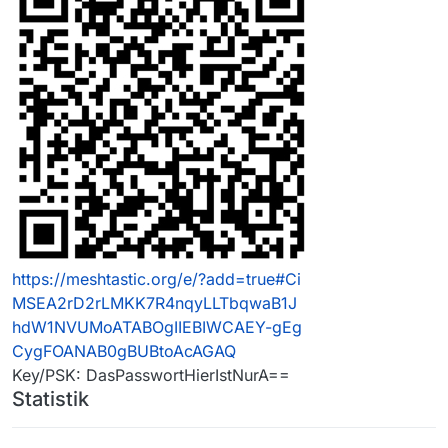
https://meshtastic.org/e/?add=true#Ci
MSEA2rD2rLMKK7R4nqyLLTbqwaB1J
hdW1NVUMoATABOgIIEBIWCAEY-gEg
CygFOANAB0gBUBtoAcAGAQ
Key/PSK: DasPasswortHierIstNurA==
Statistik