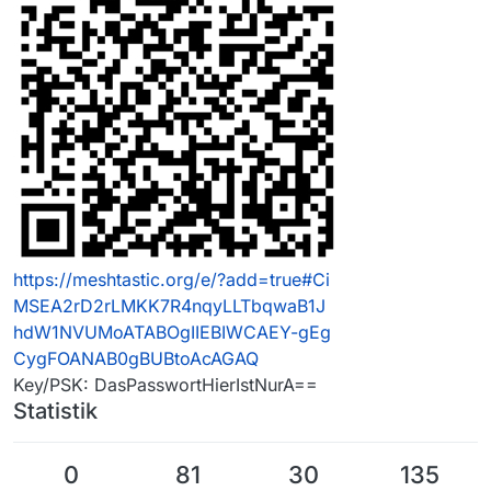
https://meshtastic.org/e/?add=true#Ci
MSEA2rD2rLMKK7R4nqyLLTbqwaB1J
hdW1NVUMoATABOgIIEBIWCAEY-gEg
CygFOANAB0gBUBtoAcAGAQ
Key/PSK: DasPasswortHierIstNurA==
Statistik
0
81
30
135