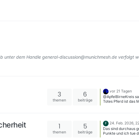
Web unter dem Handle general-discussion@munichmesh.de verfolgt 
vor 21 Tagen
3
6
@ApfelBirneKreis sag
themen
beiträge
Totes Pferd ist das 
hier sicher nicht. Du
bekommst es nur nic
Hallo! Vielen Dank f
Rückmeldung. Ich h
cherheit
24. Feb. 2026, 2
F
1
5
echt versucht irgen
Das sind durchaus g
anderen Meshtastic
themen
beiträge
Punkte und ich tue d
Anwender, per Mesht
leichtfertig ab. Auf 
in Kontakt zu komm