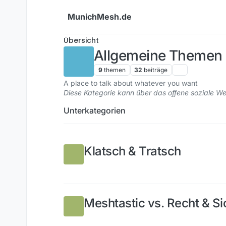
Weiter zum Inhalt
MunichMesh.de
Übersicht
Allgemeine Themen
9
themen
32
beiträge
A place to talk about whatever you want
Diese Kategorie kann über das offene soziale 
Unterkategorien
Klatsch & Tratsch
Meshtastic vs. Recht & Si