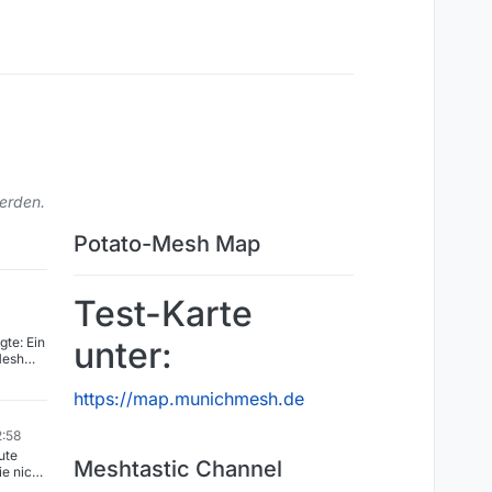
werden.
Potato-Mesh Map
Test-Karte
te: Ein
unter:
Mesh
ht mit
https://map.munichmesh.de
ür deine
abe
2:58
dwie mit
ute
Meshtastic Channel
ie nicht
astic
der Karte
en. Ob