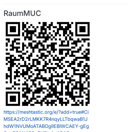
RaumMUC
https://meshtastic.org/e/?add=true#Ci
MSEA2rD2rLMKK7R4nqyLLTbqwaB1J
hdW1NVUMoATABOgIIEBIWCAEY-gEg