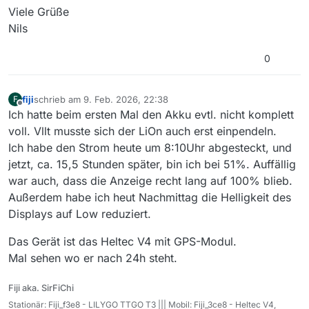
Viele Grüße
Nils
0
fiji
schrieb am
9. Feb. 2026, 22:38
F
zuletzt editiert von
Offline
Ich hatte beim ersten Mal den Akku evtl. nicht komplett
voll. Vllt musste sich der LiOn auch erst einpendeln.
Ich habe den Strom heute um 8:10Uhr abgesteckt, und
jetzt, ca. 15,5 Stunden später, bin ich bei 51%. Auffällig
war auch, dass die Anzeige recht lang auf 100% blieb.
Außerdem habe ich heut Nachmittag die Helligkeit des
Displays auf Low reduziert.
Das Gerät ist das Heltec V4 mit GPS-Modul.
Mal sehen wo er nach 24h steht.
Fiji aka. SirFiChi
Stationär: Fiji_f3e8 - LILYGO TTGO T3 ||| Mobil: Fiji_3ce8 - Heltec V4,