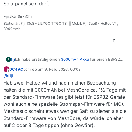
Solarpanel sein darf.
Fiji aka. SirFiChi
Stationär: Fiji_f3e8 - LILYGO TTGO T3 ||| Mobil: Fiji_3ce8 - Heltec V4,
3000mAh
0
fiji
Ich habe erstmalig einen
3000mAh Akku
für einen ESP32
F
gekauft. Ich vermute dass die Akkulaufzeit rund einen Tag
DC4AC
schrieb am
9. Feb. 2026, 00:08
D
hält.
zuletzt editiert von
Offline
@
fiji
Der Akku wurde gerade frisch aufgeladen und ich schaue
mal wie lange die Laufzeit sein wird.
Hab zwei Heltec v4 und nach meiner Beobachtung
Ich gehe aber davon aus dass es für ein stationäres
halten die mit 3000mAh bei MeshCore ca. 1½ Tage mit
Standalone-Gerät eher der
10.000mAh Akku
mit einem
der Standard-Firmware (es gibt jetzt für ESP32-Geräte
Solarpanel sein darf.
wohl auch eine spezielle Stromspar-Firmware für MC).
Meshtastic scheint etwas weniger Saft zu ziehen als die
Standard-Firmware von MeshCore, da würde ich eher
auf 2 oder 3 Tage tippen (ohne Gewähr).