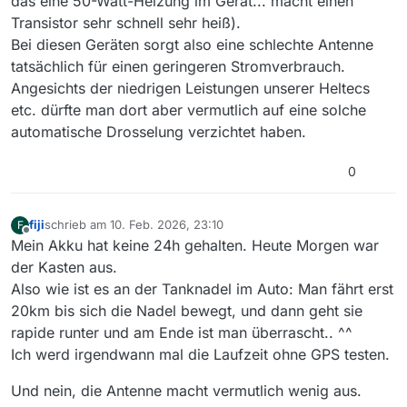
das eine 50-Watt-Heizung im Gerät... macht einen
Transistor sehr schnell sehr heiß).
Bei diesen Geräten sorgt also eine schlechte Antenne
tatsächlich für einen geringeren Stromverbrauch.
Angesichts der niedrigen Leistungen unserer Heltecs
etc. dürfte man dort aber vermutlich auf eine solche
automatische Drosselung verzichtet haben.
0
fiji
schrieb am
10. Feb. 2026, 23:10
F
zuletzt editiert von
Offline
Mein Akku hat keine 24h gehalten. Heute Morgen war
der Kasten aus.
Also wie ist es an der Tanknadel im Auto: Man fährt erst
20km bis sich die Nadel bewegt, und dann geht sie
rapide runter und am Ende ist man überrascht.. ^^
Ich werd irgendwann mal die Laufzeit ohne GPS testen.
Und nein, die Antenne macht vermutlich wenig aus.