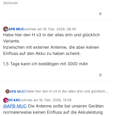
3000mAh
0
APB MUC
schrieb am
10. Feb. 2026, 06:45
A
zuletzt editiert von
Offline
Habe hier den H v3 in der alles drin und glücklich
Variante.
Inzwischen mit externer Antenne, die aber keinen
Einfluss auf den Akku zu haben scheint.
1,5 Tage kann ich bestätigen mit 3000 mAh
0
Habe hier den H v3 in der alles drin und glücklich
APB MUC
A
Variante.
DC4AC
schrieb am
10. Feb. 2026, 13:56
D
Inzwischen mit externer Antenne, die aber keinen
1,5 Tage kann ich bestätigen mit 3000 mAh
zuletzt editiert von
Offline
@
APB-MUC
Die Antenne sollte bei unseren Geräten
Einfluss auf den Akku zu haben scheint.
normalerweise keinen Einfluss auf die Akkuleistung