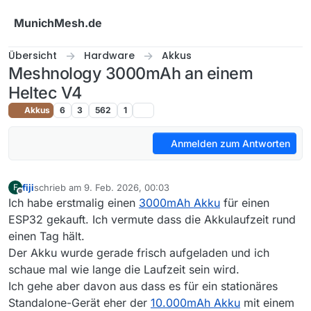
Weiter zum Inhalt
MunichMesh.de
Übersicht
Hardware
Akkus
Meshnology 3000mAh an einem
Heltec V4
Akkus
6
3
562
1
Anmelden zum Antworten
fiji
schrieb am
9. Feb. 2026, 00:03
F
zuletzt editiert von
Offline
Ich habe erstmalig einen
3000mAh Akku
für einen
ESP32 gekauft. Ich vermute dass die Akkulaufzeit rund
einen Tag hält.
Der Akku wurde gerade frisch aufgeladen und ich
schaue mal wie lange die Laufzeit sein wird.
Ich gehe aber davon aus dass es für ein stationäres
Standalone-Gerät eher der
10.000mAh Akku
mit einem