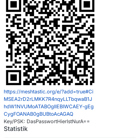
https://meshtastic.org/e/?add=true#Ci
MSEA2rD2rLMKK7R4nqyLLTbqwaB1J
hdW1NVUMoATABOgIIEBIWCAEY-gEg
CygFOANAB0gBUBtoAcAGAQ
Key/PSK: DasPasswortHierIstNurA==
Statistik