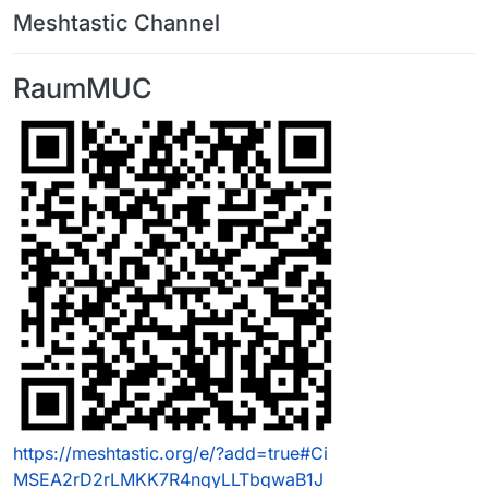
Meshtastic Channel
RaumMUC
https://meshtastic.org/e/?add=true#Ci
MSEA2rD2rLMKK7R4nqyLLTbqwaB1J