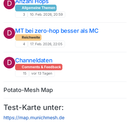
Anzahl Hops
D
Allgemeine Themen
3
10. Feb. 2026, 20:59
MT bei zero-hop besser als MC
D
Reichweite
4
17. Feb. 2026, 22:05
Channeldaten
D
Comments & Feedback
15
vor 13 Tagen
Potato-Mesh Map
Test-Karte unter:
https://map.munichmesh.de