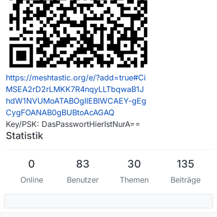
https://meshtastic.org/e/?add=true#Ci
MSEA2rD2rLMKK7R4nqyLLTbqwaB1J
hdW1NVUMoATABOgIIEBIWCAEY-gEg
CygFOANAB0gBUBtoAcAGAQ
Key/PSK: DasPasswortHierIstNurA==
Statistik
0
83
30
135
Online
Benutzer
Themen
Beiträge