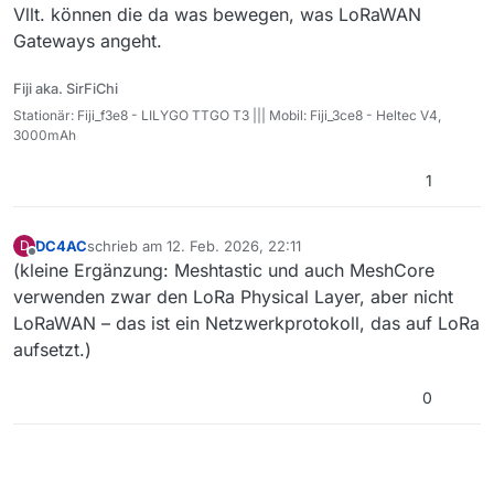
Vllt. können die da was bewegen, was LoRaWAN
Gateways angeht.
Fiji aka. SirFiChi
Stationär: Fiji_f3e8 - LILYGO TTGO T3 ||| Mobil: Fiji_3ce8 - Heltec V4,
3000mAh
1
DC4AC
schrieb am
12. Feb. 2026, 22:11
D
zuletzt editiert von
Offline
(kleine Ergänzung: Meshtastic und auch MeshCore
verwenden zwar den LoRa Physical Layer, aber nicht
LoRaWAN – das ist ein Netzwerkprotokoll, das auf LoRa
aufsetzt.)
0