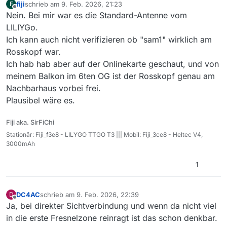
fiji
schrieb am
9. Feb. 2026, 21:23
F
zuletzt editiert von
Offline
Nein. Bei mir war es die Standard-Antenne vom
LILIYGo.
Ich kann auch nicht verifizieren ob "sam1" wirklich am
Rosskopf war.
Ich hab hab aber auf der Onlinekarte geschaut, und von
meinem Balkon im 6ten OG ist der Rosskopf genau am
Nachbarhaus vorbei frei.
Plausibel wäre es.
Fiji aka. SirFiChi
Stationär: Fiji_f3e8 - LILYGO TTGO T3 ||| Mobil: Fiji_3ce8 - Heltec V4,
3000mAh
1
DC4AC
schrieb am
9. Feb. 2026, 22:39
D
zuletzt editiert von
Offline
Ja, bei direkter Sichtverbindung und wenn da nicht viel
in die erste Fresnelzone reinragt ist das schon denkbar.