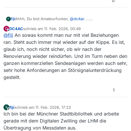
0
fiji
Ahhh, Du bist Amateurfunker,
@
dc4ac
...
F
Ich hab heut den Ortsverband München Nord
DC4AC
schrieb am
11. Feb. 2026, 00:49
D
angeschrieben und angefragt wie teuer es war die Relais-
zuletzt editiert von
Offline
@
fiji
An sowas kommt man nur mit viel Beziehungen
Station auf dem Olympiaturm zu betreiben.
Aus beruflichen Gründen, aber auch wegen Meshtastic...
ran. Steht auch immer mal wieder auf der Kippe. Es ist,
glaub ich, noch nicht sicher, ob wir nach der
Renovierung wieder reindürfen. Und im Turm neben den
ganzen kommerziellen Sendeanlagen werden auch sehr,
sehr hohe Anforderungen an Störsignalunterdrückung
gestellt.
1
fiji
schrieb am
11. Feb. 2026, 17:23
F
zuletzt editiert von
Offline
Ich bin bei der Münchner Stadtbibliothek und arbeite
gerade mit dem Digitalen Zwilling der LHM die
Übertragung von Messdaten aus.