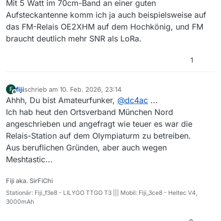
Mit 5 Watt im 70cm-Band an einer guten
Aufsteckantenne komm ich ja auch beispielsweise auf
das FM-Relais OE2XHM auf dem Hochkönig, und FM
braucht deutlich mehr SNR als LoRa.
1
fiji
schrieb am
10. Feb. 2026, 23:14
F
zuletzt editiert von
Offline
Ahhh, Du bist Amateurfunker,
@
dc4ac
...
Ich hab heut den Ortsverband München Nord
angeschrieben und angefragt wie teuer es war die
Relais-Station auf dem Olympiaturm zu betreiben.
Aus beruflichen Gründen, aber auch wegen
Meshtastic...
Fiji aka. SirFiChi
Stationär: Fiji_f3e8 - LILYGO TTGO T3 ||| Mobil: Fiji_3ce8 - Heltec V4,
3000mAh