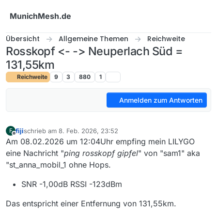
Weiter zum Inhalt
MunichMesh.de
Übersicht
Allgemeine Themen
Reichweite
Rosskopf <- -> Neuperlach Süd =
131,55km
Reichweite
9
3
880
1
Anmelden zum Antworten
fiji
schrieb am
8. Feb. 2026, 23:52
F
zuletzt editiert von
Offline
Am 08.02.2026 um 12:04Uhr empfing mein LILYGO
eine Nachricht "
ping rosskopf gipfel
" von "sam1" aka
"st_anna_mobil_1 ohne Hops.
SNR -1,00dB RSSI -123dBm
Das entspricht einer Entfernung von 131,55km.