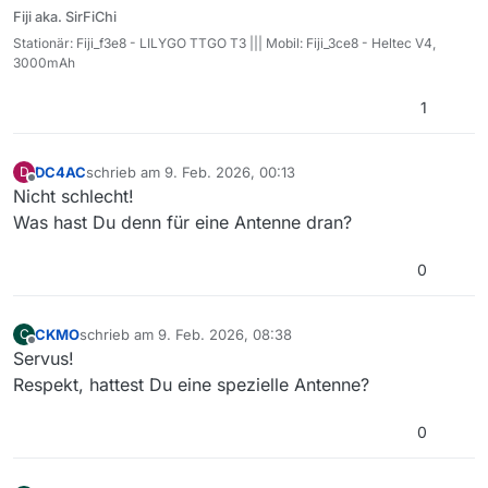
Fiji aka. SirFiChi
Stationär: Fiji_f3e8 - LILYGO TTGO T3 ||| Mobil: Fiji_3ce8 - Heltec V4,
3000mAh
1
DC4AC
schrieb am
9. Feb. 2026, 00:13
D
zuletzt editiert von
Offline
Nicht schlecht!
Was hast Du denn für eine Antenne dran?
0
CKMO
schrieb am
9. Feb. 2026, 08:38
C
zuletzt editiert von
Offline
Servus!
Respekt, hattest Du eine spezielle Antenne?
0